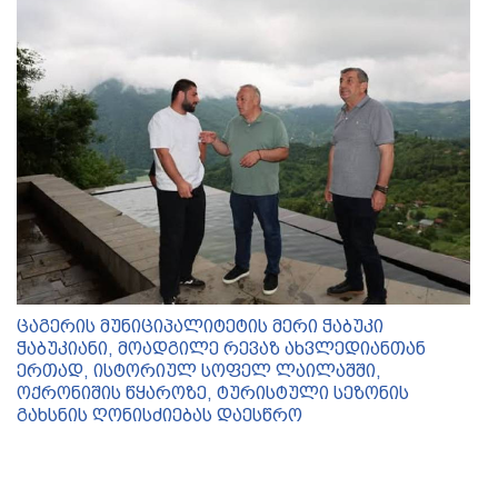
ცაგერის მუნიციპალიტეტის მერი ჭაბუკი
ჭაბუკიანი, მოადგილე რევაზ ახვლედიანთან
ერთად, ისტორიულ სოფელ ლაილაშში,
ოქრონიშის წყაროზე, ტურისტული სეზონის
გახსნის ღონისძიებას დაესწრო