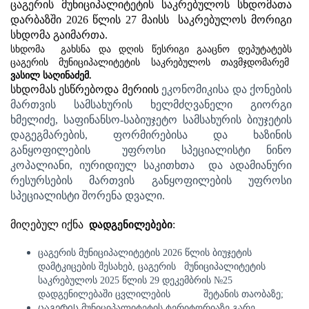
ცაგერის
მუნიციპალიტეტის
საკრებულოს
სხდომათა
დარბაზში
202
6
წლის
2
7 მაის
ს
საკრებულოს
მორიგი
სხდომა
გაიმართა
.
სხდომა
გახსნა
და
დღის
წესრიგი
გააცნო
დეპუტატებს
ცაგერის
მუნიციპალიტეტის
საკრებულოს
თავმჯდომარემ
ვასილ სა
ღინაძემ
.
სხდომას ესწრებოდა მერიის
ეკონომიკისა
და
ქონების
მართვის
სამსახური
ს ხელმძღვანელი გიორგი
ხმელიძე, საფინანსო-საბიუჯეტო სამსახურის ბიუჯეტის
დაგეგმარების, ფორმირებისა და ხაზინის
განყოფილების უფროსი სპეციალისტი ნინო
კოპალიანი,
იურიდიულ
საკითხთა
და
ადამიანური
რესურსების
მართვის
განყოფილების
უფროსი
სპეციალისტი
შორენა დვალი.
მიღებულ იქნა
დადგენილებები
:
ცაგერის მუნიციპალიტეტის 202
6
წლის ბიუჯეტის
დამტკიცების შესახებ
,
ცაგერის
მუნიციპალიტეტის
საკრებულოს 2025 წლის 29 დეკემბრის №25
დადგენილებაში ცვლილების
შეტანის თაობაზე;
ცაგერის
მუნიციპალიტეტის
ტერიტორიაზე
გარე