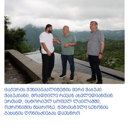
ცაგერის მუნიციპალიტეტის მერი ჭაბუკი
ჭაბუკიანი, მოადგილე რევაზ ახვლედიანთან
ერთად, ისტორიულ სოფელ ლაილაშში,
ოქრონიშის წყაროზე, ტურისტული სეზონის
გახსნის ღონისძიებას დაესწრო