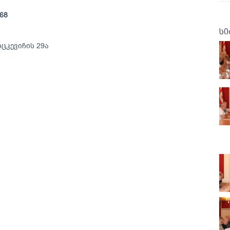
 68
სი
ცკევიჩის 29ა