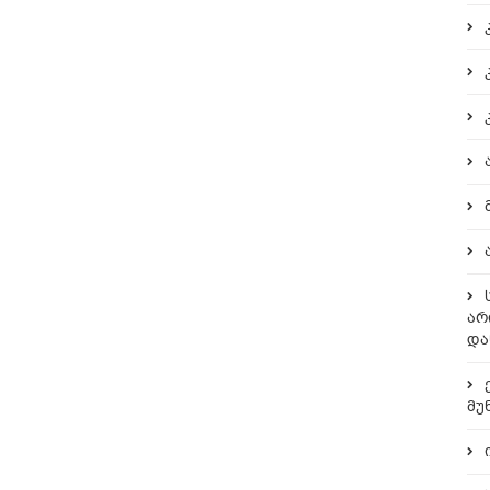
არ
და
მუ