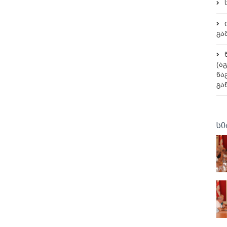
გა
(ა
ნა
გა
სი