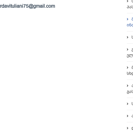
davituliani75@gmail.com
პა
ინ
ელ
სხ
გა