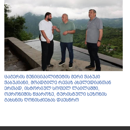
ცაგერის მუნიციპალიტეტის მერი ჭაბუკი
ჭაბუკიანი, მოადგილე რევაზ ახვლედიანთან
ერთად, ისტორიულ სოფელ ლაილაშში,
ოქრონიშის წყაროზე, ტურისტული სეზონის
გახსნის ღონისძიებას დაესწრო