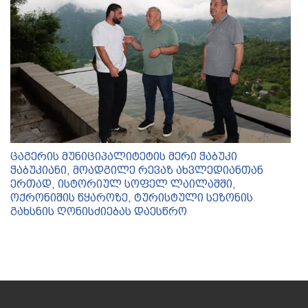
ცაგერის მუნიციპალიტეტის მერი ჭაბუკი
ჭაბუკიანი, მოადგილე რევაზ ახვლედიანთან
ერთად, ისტორიულ სოფელ ლაილაშში,
ოქრონიშის წყაროზე, ტურისტული სეზონის
გახსნის ღონისძიებას დაესწრო